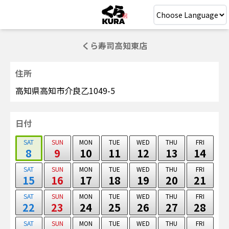
くら寿司高知東店
住所
高知県高知市介良乙1049-5
日付
SAT
SUN
MON
TUE
WED
THU
FRI
8
9
10
11
12
13
14
SAT
SUN
MON
TUE
WED
THU
FRI
15
16
17
18
19
20
21
SAT
SUN
MON
TUE
WED
THU
FRI
22
23
24
25
26
27
28
SAT
SUN
MON
TUE
WED
THU
FRI