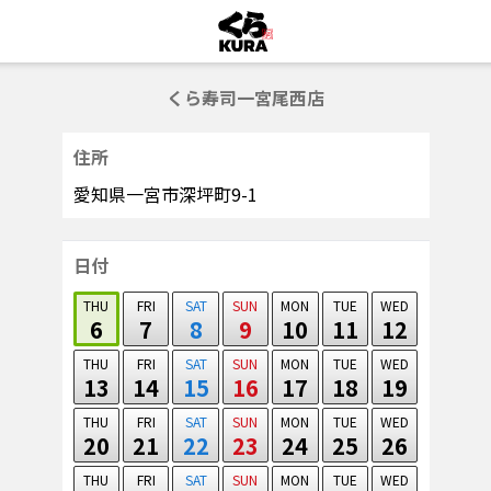
くら寿司一宮尾西店
住所
愛知県一宮市深坪町9-1
日付
THU
FRI
SAT
SUN
MON
TUE
WED
6
7
8
9
10
11
12
THU
FRI
SAT
SUN
MON
TUE
WED
13
14
15
16
17
18
19
THU
FRI
SAT
SUN
MON
TUE
WED
20
21
22
23
24
25
26
THU
FRI
SAT
SUN
MON
TUE
WED