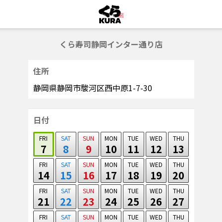
くら寿司静岡インター通り店
住所
静岡県静岡市駿河区西中原1-7-30
日付
FRI
SAT
SUN
MON
TUE
WED
THU
7
8
9
10
11
12
13
FRI
SAT
SUN
MON
TUE
WED
THU
14
15
16
17
18
19
20
FRI
SAT
SUN
MON
TUE
WED
THU
21
22
23
24
25
26
27
FRI
SAT
SUN
MON
TUE
WED
THU